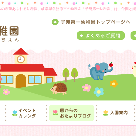
来への希望あふれる幼稚園、岐阜県各務原市の幼稚園「子苑第一幼稚園」は、仲間と