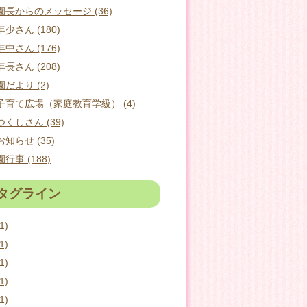
園長からのメッセージ (36)
年少さん (180)
年中さん (176)
年長さん (208)
園だより (2)
子育て広場（家庭教育学級） (4)
つくしさん (39)
お知らせ (35)
園行事 (188)
タグライン
1)
1)
1)
1)
1)