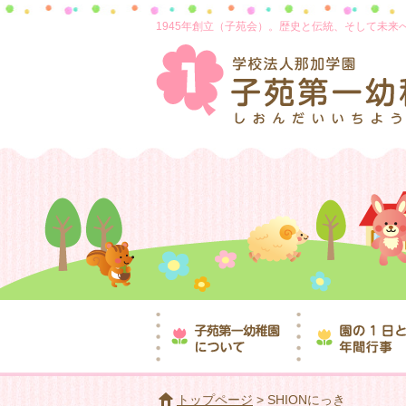
1945年創立（子苑会）。歴史と伝統、そして未
トップページ
> SHIONにっき