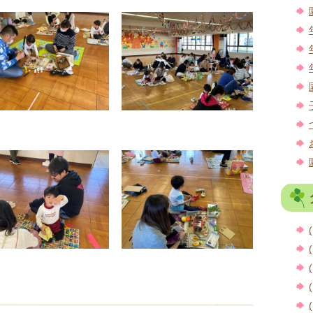
(
(
(
(
(