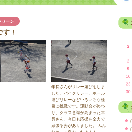
ッセージ
です！
S
2
9
16
23
年長さんがリレー遊びをしま
30
した。バイクリレー、ボール
運びリレーなどいろいろな種
目に挑戦です。運動会が終わ
り、クラス意識が高まった年
長さん。今日も応援を全力で
(
頑張る姿がありました。 みん
(
なかっこ良かったよ！！