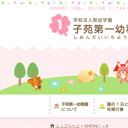
1945年創立（子苑会）。歴史と伝統、そして未
トップページ
> SHIONにっき