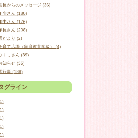
園長からのメッセージ (36)
年少さん (180)
年中さん (176)
年長さん (208)
園だより (2)
子育て広場（家庭教育学級） (4)
つくしさん (39)
お知らせ (35)
園行事 (188)
タグライン
1)
1)
1)
1)
1)