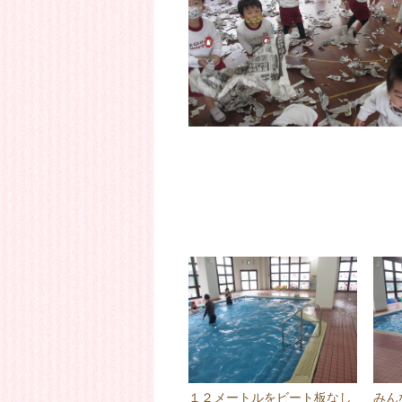
１２メートルをビート板なし
みん