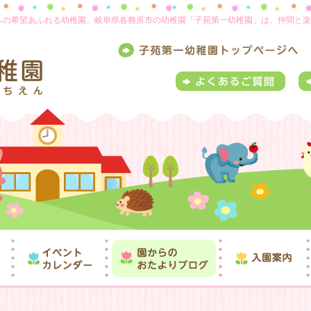
来への希望あふれる幼稚園、岐阜県各務原市の幼稚園「子苑第一幼稚園」は、仲間と