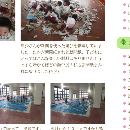
(
(
(
(
年少さんが新聞を使った遊びを創造していま
した。たかが新聞紙されど新聞紙、子どもに
とってはこんな楽しい材料はありません！う
っすら汗かくほどの熱中度！私も新聞紙まみ
れになりました(>_<)
なで潜って、挨拶です。
６月から１０月まで４か月指