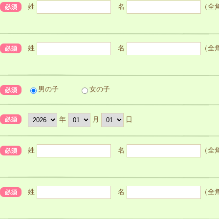
姓
名
（全
姓
名
（全
男の子
女の子
年
月
日
姓
名
（全
姓
名
（全