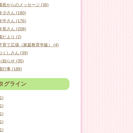
園長からのメッセージ (36)
年少さん (180)
年中さん (176)
年長さん (208)
園だより (2)
子育て広場（家庭教育学級） (4)
つくしさん (39)
お知らせ (35)
園行事 (188)
タグライン
1)
1)
1)
1)
1)