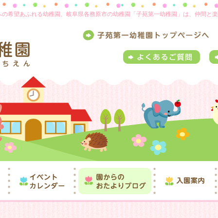
来への希望あふれる幼稚園、岐阜県各務原市の幼稚園「子苑第一幼稚園」は、仲間と