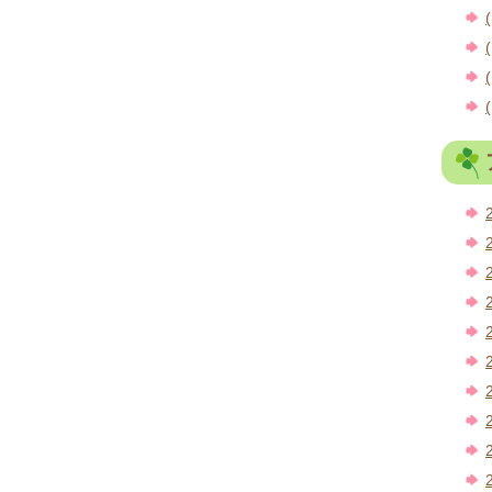
(
(
(
(