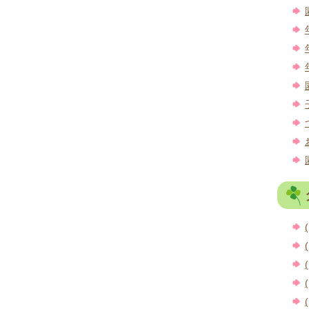
(
(
(
(
(