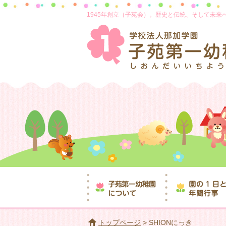
1945年創立（子苑会）。歴史と伝統、そして未
トップページ
> SHIONにっき