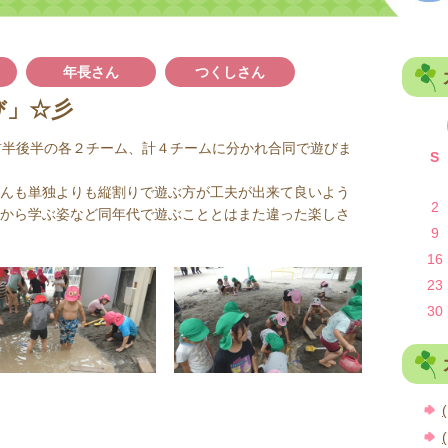
年長さん
つくしさん
び」☆彡
前半後半の各２チーム、計４チームに分かれ合同で遊びま
S
んも単独よりも縦割りで遊ぶ方が工夫が出来て良いよう
2
から学ぶ姿など同年代で遊ぶこととはまた違った楽しさ
9
16
23
30
(
(