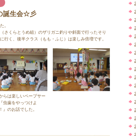
の誕生会☆彡
た。
（さくらとうめ組）のザリガニ釣りや斜面で行ったそり
に行く、後半クラス（もも・ふじ）は楽しみ倍増です。
からは楽しいペープサー
『虫歯をやっつけよ
！』のお話でした。