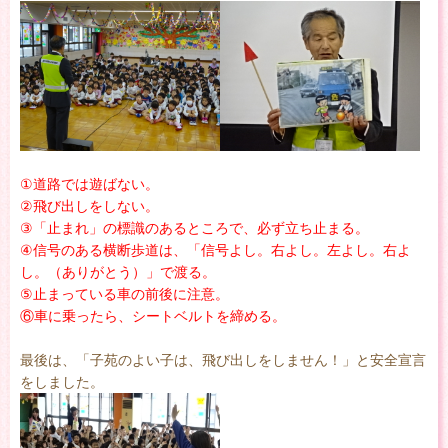
①道路では遊ばない。
②飛び出しをしない。
③「止まれ」の標識のあるところで、必ず立ち止まる。
④信号のある横断歩道は、「信号よし。右よし。左よし。右よ
し。（ありがとう）」で渡る。
⑤止まっている車の前後に注意。
⑥車に乗ったら、シートベルトを締める。
最後は、「子苑のよい子は、飛び出しをしません！」と安全宣言
をしました。