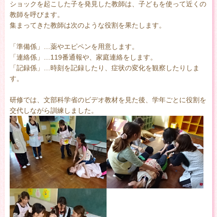
ショックを起こした子を発見した教師は、子どもを使って近くの
教師を呼びます。
集まってきた教師は次のような役割を果たします。
「準備係」…薬やエピペンを用意します。
「連絡係」…119番通報や、家庭連絡をします。
「記録係」…時刻を記録したり、症状の変化を観察したりしま
す。
研修では、文部科学省のビデオ教材を見た後、学年ごとに役割を
交代しながら訓練しました。