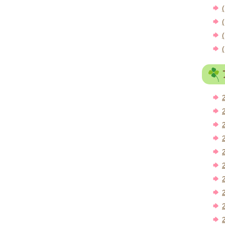
(
(
(
(