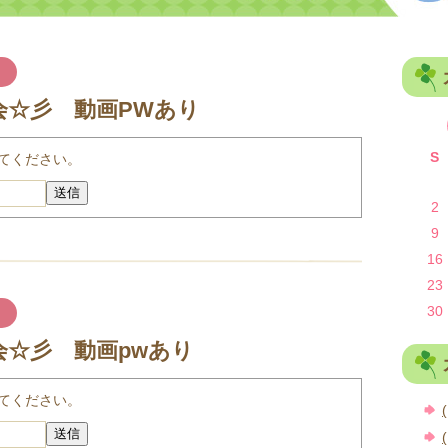
会☆彡 動画PWあり
S
てください。
送信
2
9
16
23
30
☆彡 動画pwあり
てください。
(
送信
(