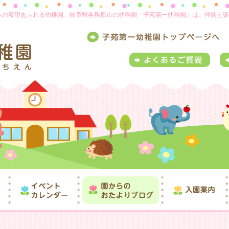
来への希望あふれる幼稚園、岐阜県各務原市の幼稚園「子苑第一幼稚園」は、仲間と