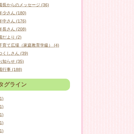
園長からのメッセージ (36)
年少さん (180)
年中さん (176)
年長さん (208)
園だより (2)
子育て広場（家庭教育学級） (4)
つくしさん (39)
お知らせ (35)
園行事 (188)
タグライン
1)
1)
1)
1)
1)