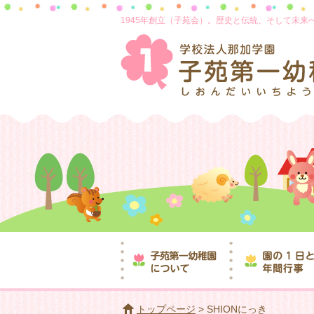
1945年創立（子苑会）。歴史と伝統、そして未
トップページ
> SHIONにっき