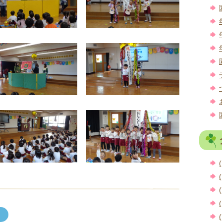
(
(
(
(
(