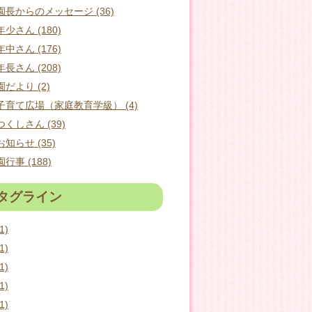
園長からのメッセージ (36)
年少さん (180)
年中さん (176)
年長さん (208)
園だより (2)
子育て広場（家庭教育学級） (4)
つくしさん (39)
お知らせ (35)
園行事 (188)
タグライン
1)
1)
1)
1)
1)