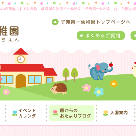
来への希望あふれる幼稚園、岐阜県各務原市の幼稚園「子苑第一幼稚園」は、仲間と