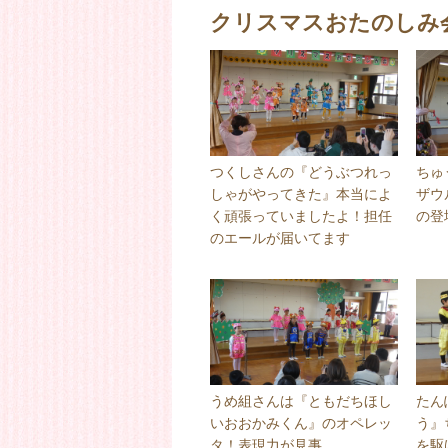
クリスマスおたのしみ
つくしさんの『どうぶつれっ
ちゅ
しゃがやってきた』本当によ
ザウ
く頑張っていましたよ！担任
の登
のエールが届いてます
うめ組さんは『ともだちほし
たん
いおおかみくん』のオペレッ
う』
タ！表現力が見事
を駆