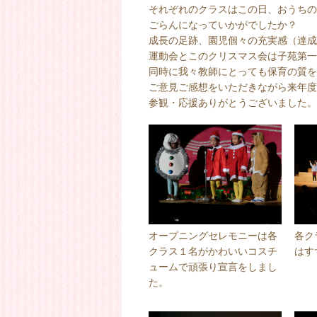
それぞれのクラスはこの日、おうちの
ごらんになっていかがでしたか？
成長の足跡、園児個々の充実感（達成
運動会とこのクリスマス会は子苑第一
同時に我々教師にとっても保育の質を
ご意見ご感想をいただきながら来年度
参観・応援ありがとうございました。
オープニングセレモニーは各
各ク
クラス１名がかわいいコスチ
はす
ュームで頑張り宣言をしまし
た。