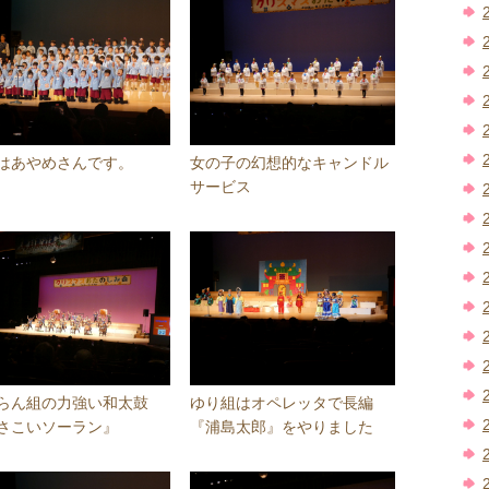
はあやめさんです。
女の子の幻想的なキャンドル
サービス
らん組の力強い和太鼓
ゆり組はオペレッタで長編
さこいソーラン』
『浦島太郎』をやりました