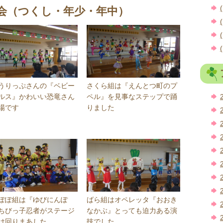
(
会（つくし・年少・年中）
(
(
(
うりっぷさんの『ベビー
さくら組は『えんとつ町のプ
ルス』かわいい恐竜さん
ペル』を見事なステップで踊
場です
りました
ぽぽ組は『ゆびにんぽ
ばら組はオペレッタ『おおき
ちびっ子忍者がステージ
なかぶ』とっても迫力ある演
け回りまあした
技でした