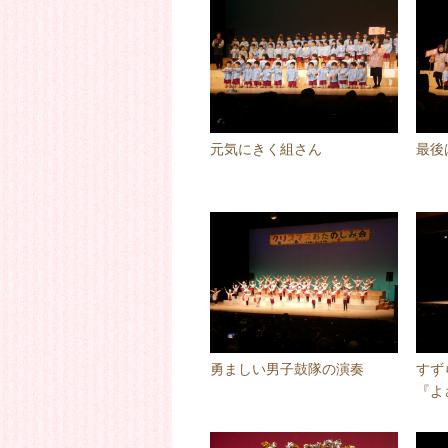
元気にきく組さん
最後
勇ましい男子鼓隊の演奏
すず
『よ