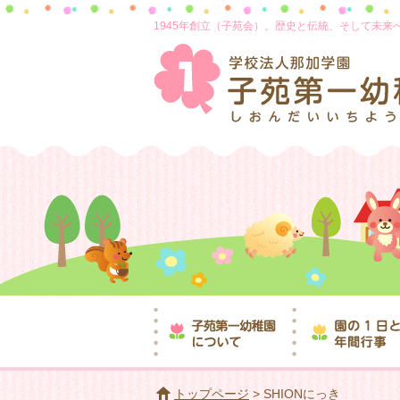
1945年創立（子苑会）。歴史と伝統、そして未
トップページ
> SHIONにっき