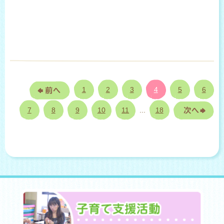
1
2
3
4
5
6
7
8
9
10
11
...
18