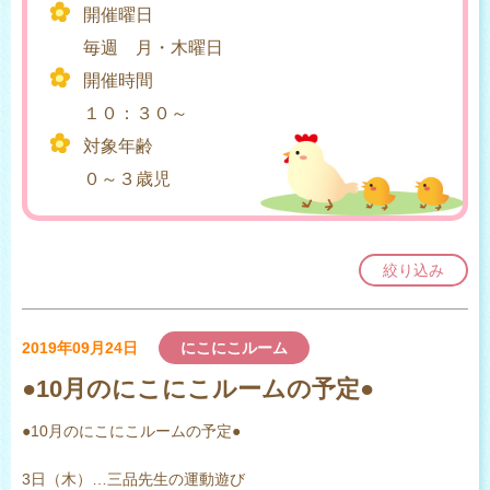
開催曜日
毎週 月・木曜日
開催時間
１０：３０～
対象年齢
０～３歳児
絞り込み
2019年09月24日
にこにこルーム
●10月のにこにこルームの予定●
●10月のにこにこルームの予定●
3日（木）…三品先生の運動遊び